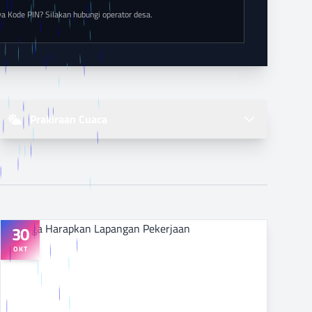
 Kode PIN? Silakan hubungi operator desa.
Prakiraan Cuaca
30
OKT