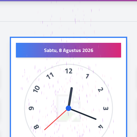
Sabtu, 8 Agustus 2026
12
11
1
10
2
9
3
8
4