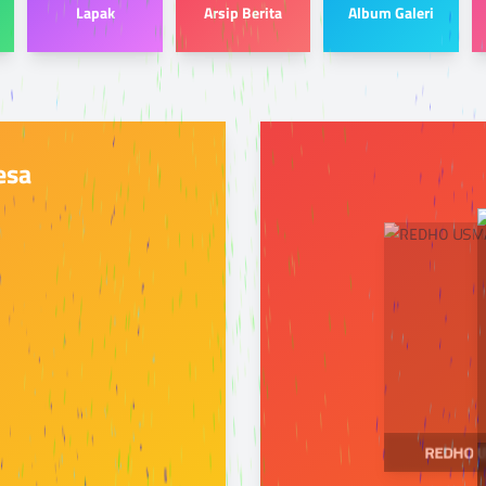
Lapak
Arsip Berita
Album Galeri
esa
REDHO 