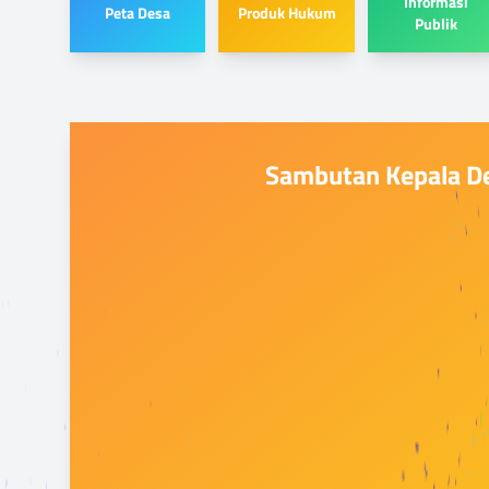
Informasi
Peta Desa
Produk Hukum
Publik
Sambutan Kepala D