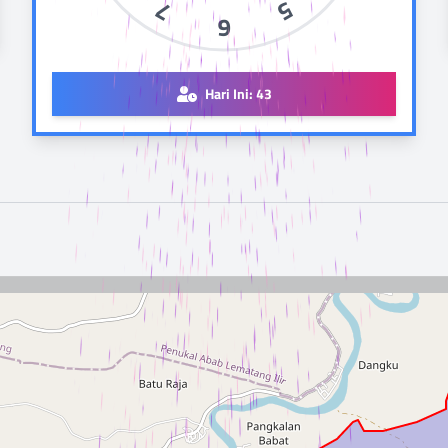
7
5
6
Hari Ini:
43