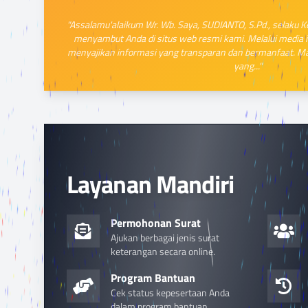
"Assalamu'alaikum Wr. Wb. Saya, SUDIANTO, S.Pd., selaku 
menyambut Anda di situs web resmi kami. Melalui media 
menyajikan informasi yang transparan dan bermanfaat. 
yang..."
Layanan Mandiri
Permohonan Surat
Ajukan berbagai jenis surat
keterangan secara online.
Program Bantuan
Cek status kepesertaan Anda
dalam program bantuan