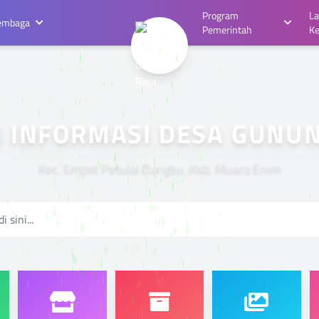
Program
L
embaga
Pemerintah
K
ISTEM INFORMASI DESA G
Kec. Empat Petulai Dangku, Kab. Muara Enim