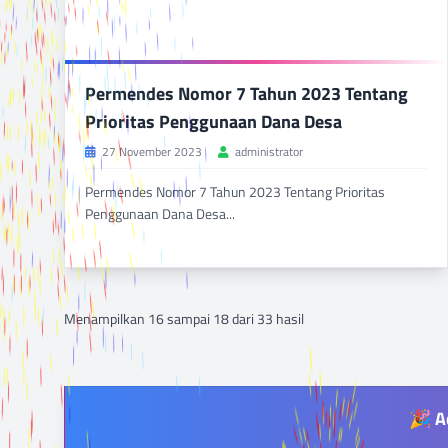
Permendes Nomor 7 Tahun 2023 Tentang
Prioritas Penggunaan Dana Desa
27 November 2023
administrator
Permendes Nomor 7 Tahun 2023 Tentang Prioritas
Penggunaan Dana Desa...
BACA SELENGKAPNYA
DILIHAT 812 KALI
Menampilkan
16
sampai
18
dari
33
hasil
🎉 Ac