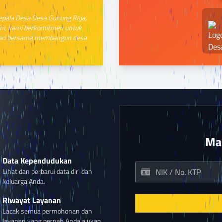
Kepala Desa Desa Gunung Raja,
ini, kami berkomitmen untuk
Mari bersama membangun desa
Ma
Data Kependudukan
Lihat dan perbarui data diri dan
keluarga Anda.
Riwayat Layanan
Lacak semua permohonan dan
layanan yang pernah Anda ajukan.