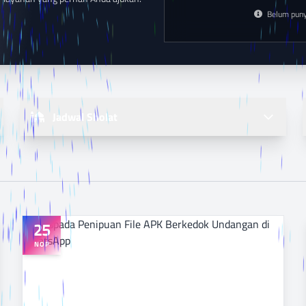
Belum punya
Jadwal Sholat
25
NOP