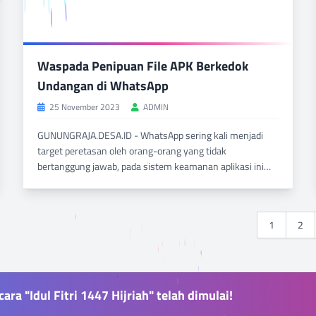
Waspada Penipuan File APK Berkedok
Undangan di WhatsApp
25 November 2023
ADMIN
GUNUNGRAJA.DESA.ID - WhatsApp sering kali menjadi
target peretasan oleh orang-orang yang tidak
bertanggung jawab, pada sistem keamanan aplikasi ini
tentu...
BACA SELENGKAPNYA
DILIHAT 1119 KALI
1
2
ara "Idul Fitri 1447 Hijriah" telah dimulai!