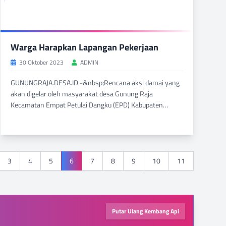
Warga Harapkan Lapangan Pekerjaan
30 Oktober 2023
ADMIN
GUNUNGRAJA.DESA.ID -&nbsp;Rencana aksi damai yang
akan digelar oleh masyarakat desa Gunung Raja
Kecamatan Empat Petulai Dangku (EPD) Kabupaten
Muara Enim...
BACA SELENGKAPNYA
DILIHAT 386 KALI
3
4
5
6
7
8
9
10
11
Putar Ulang Kembang Api