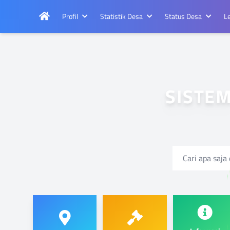
Profil
Statistik Desa
Status Desa
L
S