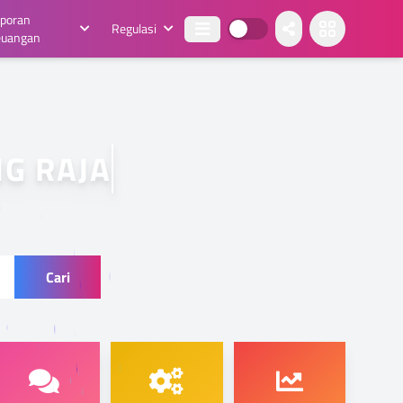
aporan
Regulasi
euangan
UN
Cari