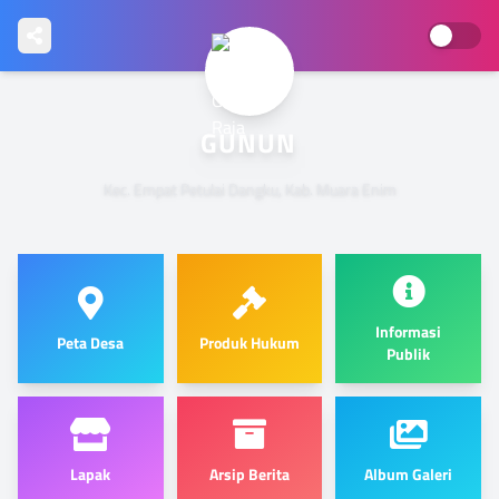
GUNUNG RAJA
Kec. Empat Petulai Dangku, Kab. Muara Enim
Informasi
Peta Desa
Produk Hukum
Publik
Lapak
Arsip Berita
Album Galeri