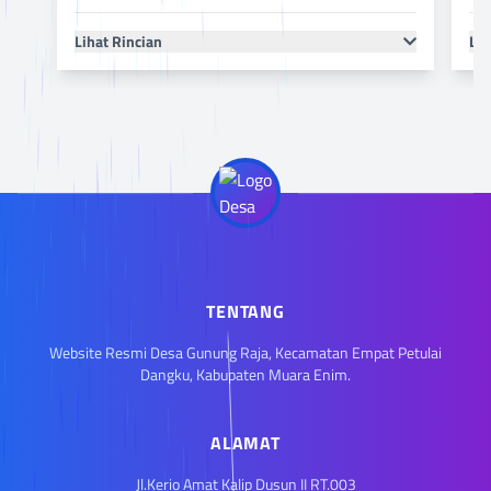
Lihat Rincian
Lih
TENTANG
Website Resmi Desa Gunung Raja, Kecamatan Empat Petulai
Dangku, Kabupaten Muara Enim.
ALAMAT
Jl.Kerio Amat Kalip Dusun II RT.003