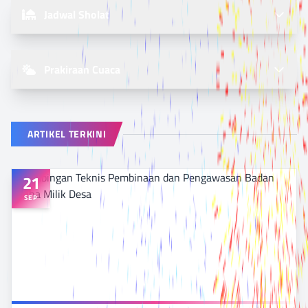
Jadwal Sholat
Prakiraan Cuaca
ARTIKEL TERKINI
21
SEP