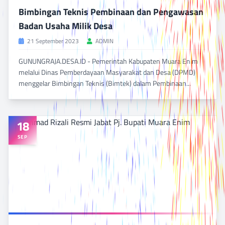
Bimbingan Teknis Pembinaan dan Pengawasan
Badan Usaha Milik Desa
21 September 2023
ADMIN
GUNUNGRAJA.DESA.ID - Pemerintah Kabupaten Muara Enim
melalui Dinas Pemberdayaan Masyarakat dan Desa (DPMD)
menggelar Bimbingan Teknis (Bimtek) dalam Pembinaan...
BACA SELENGKAPNYA
DILIHAT 654 KALI
18
SEP