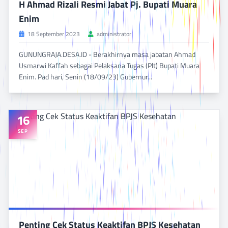
H Ahmad Rizali Resmi Jabat Pj. Bupati Muara
Enim
18 September 2023
administrator
GUNUNGRAJA.DESA.ID - Berakhirnya masa jabatan Ahmad
Usmarwi Kaffah sebagai Pelaksana Tugas (Plt) Bupati Muara
Enim. Pad hari, Senin (18/09/23) Gubernur...
BACA SELENGKAPNYA
DILIHAT 820 KALI
16
SEP
Penting Cek Status Keaktifan BPJS Kesehatan