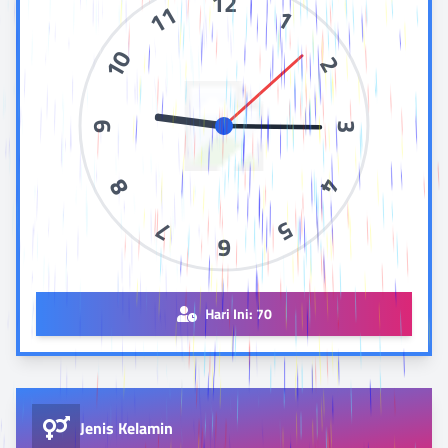
12
11
1
10
2
9
3
8
4
7
5
6
Hari Ini:
70
Jenis Kelamin