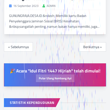
16 September 2023
ADMIN
GUNUNGRAJA.DESA.ID &ndash; Memiliki kartu Badan
Penyelenggara Jaminan Sosial (BPJS) Kesehatan
&nbsp;sangatlah penting, namun bukan hanya memiliki, juga...
BACA SELENGKAPNYA
DILIHAT 840 KALI
« Sebelumnya
Berikutnya »
🎉 Acara "Idul Fitri 1447 Hijriah" telah dimulai!
Putar Ulang Kembang Api
STATISTIK KEPENDUDUKAN