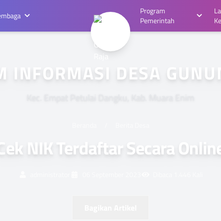
Program
L
embaga
Pemerintah
K
M INFORMASI DESA GUNUN
Kec. Empat Petulai Dangku, Kab. Muara Enim
Beranda
/
Berita Desa
Cek NIK Terdaftar Secara Onlin
administrator
06 September 2023
Dibaca 1.446 Kali
Bagikan Artikel