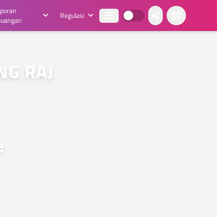
aporan
Regulasi
euangan
G RAJA
e