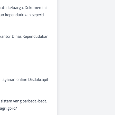
uatu keluarga. Dokumen ini
uan kependudukan seperti
e kantor Dinas Kependudukan
i layanan online Disdukcapil
 sistem yang berbeda-beda,
gri.go.id/