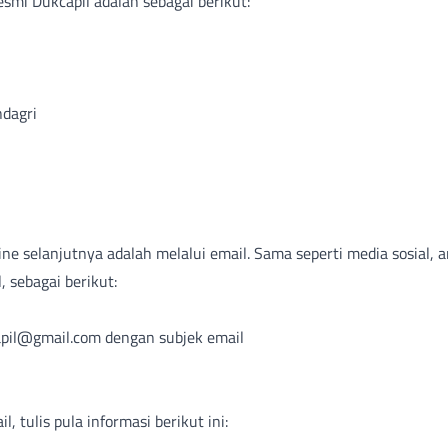
smi Dukcapil adalah sebagai berikut:
l
endagri
ine selanjutnya adalah melalui email. Sama seperti media sosial,
, sebagai berikut:
capil@gmail.com dengan subjek email
"
l, tulis pula informasi berikut ini: