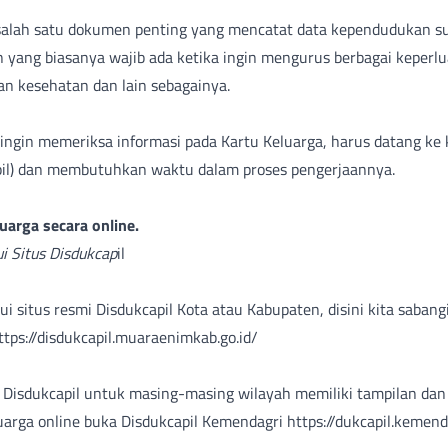
 salah satu dokumen penting yang mencatat data kependudukan s
 yang biasanya wajib ada ketika ingin mengurus berbagai keperl
nan kesehatan dan lain sebagainya.
ingin memeriksa informasi pada Kartu Keluarga, harus datang k
apil) dan membutuhkan waktu dalam proses pengerjaannya.
luarga secara online.
ui Situs Disdukcap
il
i situs resmi Disdukcapil Kota atau Kabupaten, disini kita sabang
ttps://disdukcapil.muaraenimkab.go.id/
s Disdukcapil untuk masing-masing wilayah memiliki tampilan dan
uarga online buka Disdukcapil Kemendagri
https://dukcapil.kemenda